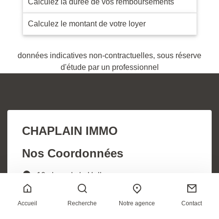
Calculez la durée de vos remboursements
Calculez le montant de votre loyer
données indicatives non-contractuelles, sous réserve
d'étude par un professionnel
CHAPLAIN IMMO
Nos Coordonnées
10 place de la Halle
95220 Herblay-sur-Seine
Tél. : +33 1 39 97 34 50
Accueil
Recherche
Notre agence
Contact