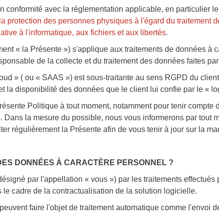
conformité avec la réglementation applicable, en particulier l
à la protection des personnes physiques à l'égard du traitement
tive à l'informatique, aux fichiers et aux libertés
.
ment « la Présente ») s'applique aux traitements de données à c
responsable de la collecte et du traitement des données faites par
Cloud » ( ou « SAAS ») est sous-traitante au sens RGPD du client
é et la disponibilité des données que le client lui confie par le « l
présente Politique à tout moment, notamment pour tenir compte 
ces. Dans la mesure du possible, nous vous informerons par tout
r régulièrement la Présente afin de vous tenir à jour sur la ma
 DES DONNÉES À CARACTÈRE PERSONNEL ?
igné par l'appellation « vous ») par les traitements effectués p
e cadre de la contractualisation de la solution logicielle.
peuvent faire l'objet de traitement automatique comme l'envoi 